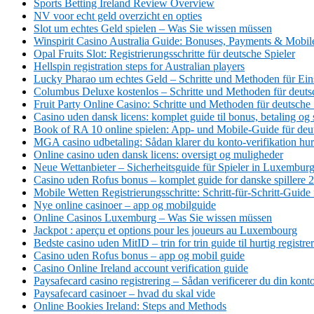
Sports Betting Ireland Review Overview
NV voor echt geld overzicht en opties
Slot um echtes Geld spielen – Was Sie wissen müssen
Winspirit Casino Australia Guide: Bonuses, Payments & Mobil
Opal Fruits Slot: Registrierungsschritte für deutsche Spieler
Hellspin registration steps for Australian players
Lucky Pharao um echtes Geld – Schritte und Methoden für Eins
Columbus Deluxe kostenlos – Schritte und Methoden für deuts
Fruit Party Online Casino: Schritte und Methoden für deutsche 
Casino uden dansk licens: komplet guide til bonus, betaling og
Book of RA 10 online spielen: App‑ und Mobile‑Guide für deut
MGA casino udbetaling: Sådan klarer du konto‑verifikation hur
Online casino uden dansk licens: oversigt og muligheder
Neue Wettanbieter – Sicherheitsguide für Spieler in Luxembur
Casino uden Rofus bonus – komplet guide for danske spillere 
Mobile Wetten Registrierungsschritte: Schritt‑für‑Schritt‑Guid
Nye online casinoer – app og mobilguide
Online Casinos Luxemburg – Was Sie wissen müssen
Jackpot : aperçu et options pour les joueurs au Luxembourg
Bedste casino uden MitID – trin for trin guide til hurtig registr
Casino uden Rofus bonus – app og mobil guide
Casino Online Ireland account verification guide
Paysafecard casino registrering – Sådan verificerer du din kon
Paysafecard casinoer – hvad du skal vide
Online Bookies Ireland: Steps and Methods