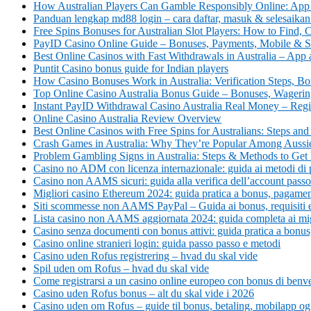
How Australian Players Can Gamble Responsibly Online: App
Panduan lengkap md88 login – cara daftar, masuk & selesaika
Free Spins Bonuses for Australian Slot Players: How to Find,
PayID Casino Online Guide – Bonuses, Payments, Mobile & Sec
Best Online Casinos with Fast Withdrawals in Australia – App
Puntit Casino bonus guide for Indian players
How Casino Bonuses Work in Australia: Verification Steps, 
Top Online Casino Australia Bonus Guide – Bonuses, Wageri
Instant PayID Withdrawal Casino Australia Real Money – Regi
Online Casino Australia Review Overview
Best Online Casinos with Free Spins for Australians: Steps an
Crash Games in Australia: Why They’re Popular Among Aussi
Problem Gambling Signs in Australia: Steps & Methods to Get
Casino no ADM con licenza internazionale: guida ai metodi di 
Casino non AAMS sicuri: guida alla verifica dell’account pass
Migliori casino Ethereum 2024: guida pratica a bonus, pagamen
Siti scommesse non AAMS PayPal – Guida ai bonus, requisiti e 
Lista casino non AAMS aggiornata 2024: guida completa ai mig
Casino senza documenti con bonus attivi: guida pratica a bonus
Casino online stranieri login: guida passo passo e metodi
Casino uden Rofus registrering – hvad du skal vide
Spil uden om Rofus – hvad du skal vide
Come registrarsi a un casino online europeo con bonus di benv
Casino uden Rofus bonus – alt du skal vide i 2026
Casino uden om Rofus – guide til bonus, betaling, mobilapp og 