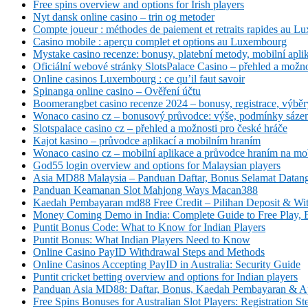
Free spins overview and options for Irish players
Nyt dansk online casino – trin og metoder
Compte joueur : méthodes de paiement et retraits rapides au 
Casino mobile : aperçu complet et options au Luxembourg
Mystake casino recenze: bonusy, platební metody, mobilní apli
Oficiální webové stránky SlotsPalace Casino – přehled a možno
Online casinos Luxembourg : ce qu’il faut savoir
Spinanga online casino – Ověření účtu
Boomerangbet casino recenze 2024 – bonusy, registrace, výběr
Wonaco casino cz – bonusový průvodce: výše, podmínky sázen
Slotspalace casino cz – přehled a možnosti pro české hráče
Kajot kasino – průvodce aplikací a mobilním hraním
Wonaco casino cz – mobilní aplikace a průvodce hraním na mo
God55 login overview and options for Malaysian players
Asia MD88 Malaysia – Panduan Daftar, Bonus Selamat Datan
Panduan Keamanan Slot Mahjong Ways Macan388
Kaedah Pembayaran md88 Free Credit – Pilihan Deposit & Wit
Money Coming Demo in India: Complete Guide to Free Play, 
Puntit Bonus Code: What to Know for Indian Players
Puntit Bonus: What Indian Players Need to Know
Online Casino PayID Withdrawal Steps and Methods
Online Casinos Accepting PayID in Australia: Security Guide
Puntit cricket betting overview and options for Indian players
Panduan Asia MD88: Daftar, Bonus, Kaedah Pembayaran & Ap
Free Spins Bonuses for Australian Slot Players: Registration St