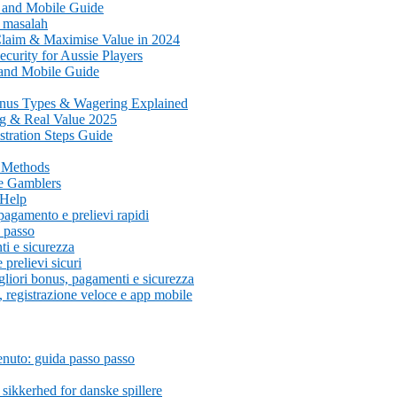
 and Mobile Guide
n masalah
 Claim & Maximise Value in 2024
urity for Aussie Players
 and Mobile Guide
Bonus Types & Wagering Explained
ng & Real Value 2025
stration Steps Guide
d Methods
e Gamblers
 Help
pagamento e prelievi rapidi
o passo
ti e sicurezza
prelievi sicuri
liori bonus, pagamenti e sicurezza
, registrazione veloce e app mobile
enuto: guida passo passo
sikkerhed for danske spillere