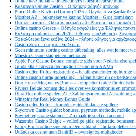
Online kaszinóban – fiókellenőrzés lépésről lépésre guide
Καλυτερα Online Casino – Ο πλήρης οδηγός μπόνους
Pinco Online Kazino (Пинко) 2026 – Qaydalar və Şərtlər üzrə
Mostbet AZ – bukmeker ve kazino Mostbet – Giriş rəsmi sayt
Пинко казино – Официальный сайт Pinco играть онлайн | 
Online casino Greece – Οδηγός ασφαλείας για Έλληνες παίκτε
Καλύτερα online casino 2026 – Οδηγός επαλήθευσης λογαρι
Τα καλύτερα ξένα καζίνο 2024 – πλήρης οδηγός για αρχάριου
Casino Ξενα – τι πρέπει να ξέρετε
Geen minimum storting casino uitbetaling: alles wat je moet we
Maestro Casino stappen en methoden
Apple Pay Casino Bonus: complete gids voor Nederlandse spel
Guida alla sicurezza dei migliori casino non AAMS
Casino uden Rofus registrering – betalingsmetoder og hurtige u
Online casino hurtig udbetaling – Sådan finder du de bedste da
Dog House Megaways Bonus – kompletter Guide für deutsche 
Riviera België bonusgids: alles over welkomstbonus en promot
Ultra Hot online spielen: Alle Zahlungsarten und Auszahlungsz
Winspirit for Real Money Bonus Guide
Casino uden Rofus – komplet guide til danske spillere
Skycrown Casino guide: bonuses, payment methods, mobile app 
Powbet registratie stappen – Zo maak je snel een account
Wazamba Casino België – volledige gids: registratie, bonusse
Fancy Fruits online spielen in Deutschland – Ihr kompletter Lei
Utländska casino utan BankID – oversigt og muligheder