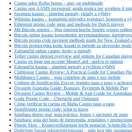
Casino uden Rofus bonus – app‑ og mobilguide
Casino non AAMS recensioni: guida pratica per scegliere il migl
Sportuna kasino – platební metody, vklady a výběry
Wildsino kasino – kompletní průvodce registrací, bonusem a vý
Ethereum promo code steps and methods for Dutch players
Mit Bitcoin spielen – Was österreichische Spieler wissen sollten
Bitcoin online kasino bonustiedot: tervetuliaisbonus, kierrätysv
Bitcoin promo code payment methods guide for New Zealand p
Bitcoin promocijska koda: koraki in metode za slovenske igralc
Zahraniční online casino: kroky a metody
Tether casino deposit overview and options for Canadian playe
Casino en ligne qui accepte MasterCard : aperçu et options
Zahraniční kasina – platební metody a rychlost výběrů
Clubhouse Casino Review: A Practical Guide for Canadian Pla
Multibanco Casino – guia completo de apps e uso mobile
Códigos de bonificación Zoccer: registro paso a paso y activac
Divaspin Australia Guide: Bonuses, Payments & Mobile Play
Divaspin Casino Review – Mobile & App Guide for Australian
Godz Promo Code – Übersicht und Optionen
Cómo verificar tu cuenta en Mafia Casino paso a paso
SlotsHopper promo code: what to know
Spinbara dinero real: guía práctica, bonos y opciones de pago
Spinbara: guía del bono de bienvenida, requisitos y promocion
Pistolo Slots – Kontoverifizierung leicht gemacht: Schritt‑für‑S
DudeSpin Suomi rekisteröitymisopas – näin luot tilin muutamas