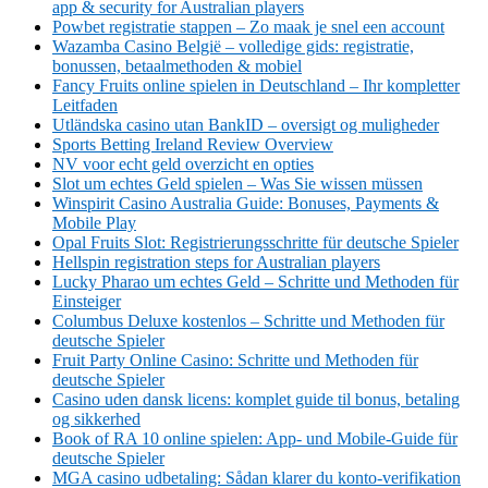
app & security for Australian players
Powbet registratie stappen – Zo maak je snel een account
Wazamba Casino België – volledige gids: registratie,
bonussen, betaalmethoden & mobiel
Fancy Fruits online spielen in Deutschland – Ihr kompletter
Leitfaden
Utländska casino utan BankID – oversigt og muligheder
Sports Betting Ireland Review Overview
NV voor echt geld overzicht en opties
Slot um echtes Geld spielen – Was Sie wissen müssen
Winspirit Casino Australia Guide: Bonuses, Payments &
Mobile Play
Opal Fruits Slot: Registrierungsschritte für deutsche Spieler
Hellspin registration steps for Australian players
Lucky Pharao um echtes Geld – Schritte und Methoden für
Einsteiger
Columbus Deluxe kostenlos – Schritte und Methoden für
deutsche Spieler
Fruit Party Online Casino: Schritte und Methoden für
deutsche Spieler
Casino uden dansk licens: komplet guide til bonus, betaling
og sikkerhed
Book of RA 10 online spielen: App‑ und Mobile‑Guide für
deutsche Spieler
MGA casino udbetaling: Sådan klarer du konto‑verifikation