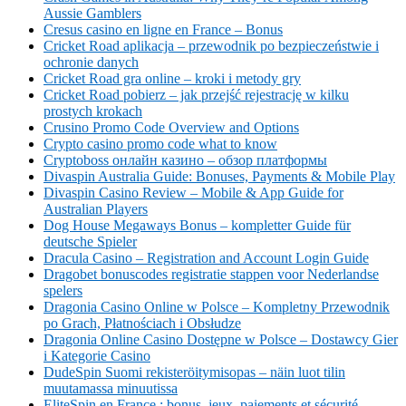
Aussie Gamblers
Cresus casino en ligne en France – Bonus
Cricket Road aplikacja – przewodnik po bezpieczeństwie i
ochronie danych
Cricket Road gra online – kroki i metody gry
Cricket Road pobierz – jak przejść rejestrację w kilku
prostych krokach
Crusino Promo Code Overview and Options
Crypto casino promo code what to know
Cryptoboss онлайн казино – обзор платформы
Divaspin Australia Guide: Bonuses, Payments & Mobile Play
Divaspin Casino Review – Mobile & App Guide for
Australian Players
Dog House Megaways Bonus – kompletter Guide für
deutsche Spieler
Dracula Casino – Registration and Account Login Guide
Dragobet bonuscodes registratie stappen voor Nederlandse
spelers
Dragonia Casino Online w Polsce – Kompletny Przewodnik
po Grach, Płatnościach i Obsłudze
Dragonia Online Casino Dostępne w Polsce – Dostawcy Gier
i Kategorie Casino
DudeSpin Suomi rekisteröitymisopas – näin luot tilin
muutamassa minuutissa
EliteSpin en France : bonus, jeux, paiements et sécurité