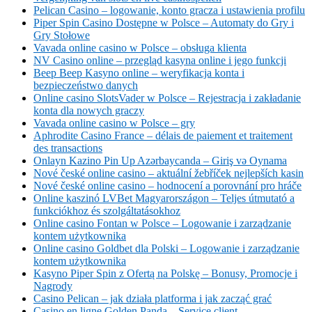
Pelican Casino – logowanie, konto gracza i ustawienia profilu
Piper Spin Casino Dostępne w Polsce – Automaty do Gry i
Gry Stołowe
Vavada online casino w Polsce – obsługa klienta
NV Casino online – przegląd kasyna online i jego funkcji
Beep Beep Kasyno online – weryfikacja konta i
bezpieczeństwo danych
Online casino SlotsVader w Polsce – Rejestracja i zakładanie
konta dla nowych graczy
Vavada online casino w Polsce – gry
Aphrodite Casino France – délais de paiement et traitement
des transactions
Onlayn Kazino Pin Up Azərbaycanda – Giriş və Oynama
Nové české online casino – aktuální žebříček nejlepších kasin
Nové české online casino – hodnocení a porovnání pro hráče
Online kaszinó LVBet Magyarországon – Teljes útmutató a
funkciókhoz és szolgáltatásokhoz
Online casino Fontan w Polsce – Logowanie i zarządzanie
kontem użytkownika
Online casino Goldbet dla Polski – Logowanie i zarządzanie
kontem użytkownika
Kasyno Piper Spin z Ofertą na Polskę – Bonusy, Promocje i
Nagrody
Casino Pelican – jak działa platforma i jak zacząć grać
Casino en ligne Golden Panda – Service client