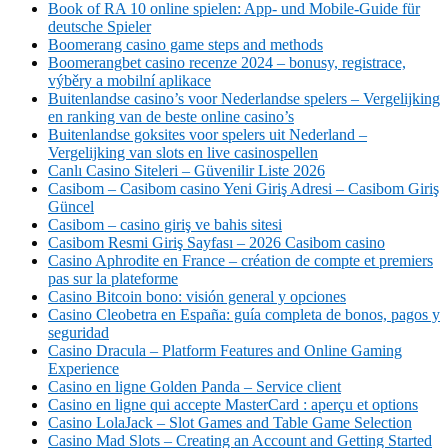
Book of RA 10 online spielen: App‑ und Mobile‑Guide für
deutsche Spieler
Boomerang casino game steps and methods
Boomerangbet casino recenze 2024 – bonusy, registrace,
výběry a mobilní aplikace
Buitenlandse casino’s voor Nederlandse spelers – Vergelijking
en ranking van de beste online casino’s
Buitenlandse goksites voor spelers uit Nederland –
Vergelijking van slots en live casinospellen
Canlı Casino Siteleri – Güvenilir Liste 2026
Casibom – Casibom casino Yeni Giriş Adresi – Casibom Giriş
Güncel
Casibom – casino giriş ve bahis sitesi
Casibom Resmi Giriş Sayfası – ​2026 Casibom casino
Casino Aphrodite en France – création de compte et premiers
pas sur la plateforme
Casino Bitcoin bono: visión general y opciones
Casino Cleobetra en España: guía completa de bonos, pagos y
seguridad
Casino Dracula – Platform Features and Online Gaming
Experience
Casino en ligne Golden Panda – Service client
Casino en ligne qui accepte MasterCard : aperçu et options
Casino LolaJack – Slot Games and Table Game Selection
Casino Mad Slots – Creating an Account and Getting Started