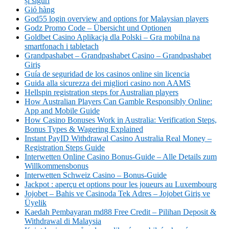
și siguri
Giỏ hàng
God55 login overview and options for Malaysian players
Godz Promo Code – Übersicht und Optionen
Goldbet Casino Aplikacja dla Polski – Gra mobilna na
smartfonach i tabletach
Grandpashabet – Grandpashabet Casino – Grandpashabet
Giriş
Guía de seguridad de los casinos online sin licencia
Guida alla sicurezza dei migliori casino non AAMS
Hellspin registration steps for Australian players
How Australian Players Can Gamble Responsibly Online:
App and Mobile Guide
How Casino Bonuses Work in Australia: Verification Steps,
Bonus Types & Wagering Explained
Instant PayID Withdrawal Casino Australia Real Money –
Registration Steps Guide
Interwetten Online Casino Bonus-Guide – Alle Details zum
Willkommensbonus
Interwetten Schweiz Casino – Bonus-Guide
Jackpot : aperçu et options pour les joueurs au Luxembourg
Jojobet – Bahis ve Casinoda Tek Adres – Jojobet Giriş ve
Üyelik
Kaedah Pembayaran md88 Free Credit – Pilihan Deposit &
Withdrawal di Malaysia