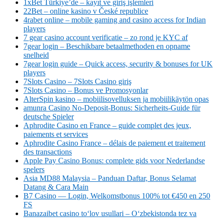
1xBet Türkiye’de – kayıt ve giriş işlemleri
22Bet – online kasino v České republice
4rabet online – mobile gaming and casino access for Indian
players
7 gear casino account verificatie – zo rond je KYC af
7gear login – Beschikbare betaalmethoden en opname
snelheid
7gear login guide – Quick access, security & bonuses for UK
players
7Slots Casino – 7Slots Casino giriş
7Slots Casino – Bonus ve Promosyonlar
AlterSpin kasino – mobiilisovelluksen ja mobiilikäytön opas
amunra Casino No‑Deposit‑Bonus: Sicherheits‑Guide für
deutsche Spieler
Aphrodite Casino en France – guide complet des jeux,
paiements et services
Aphrodite Casino France – délais de paiement et traitement
des transactions
Apple Pay Casino Bonus: complete gids voor Nederlandse
spelers
Asia MD88 Malaysia – Panduan Daftar, Bonus Selamat
Datang & Cara Main
B7 Casino — Login, Welkomstbonus 100% tot €450 en 250
FS
Banazaibet casino to‘lov usullari – O‘zbekistonda tez va