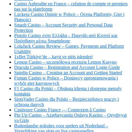
Casino Aphrodite en France – création de compte et premiers
pas sur la plateforme
Luckera Casino Opinie w Polsce – Ocena Platformy, Gier i
Płatności
Smash Casino – Account Security and Personal Data
Protection
Pistolo Casino στην Ελλάδα – Παιχνίδι από Κινητό και
Πρόσβαση μέσω Smartphone
LolaJack Casino Review – Games, Payments and Platform
Usability
1xBet Türkiye’de – kayıt ve giriş işlemleri
Lemon Casino – szczegółowa recenzja Lemon Kasyno
Dracula Casino – Registration and Account Login Guide
Spinfin Casino – Creating an Account and Getting Started
Fontan Casino w Polsce – Dostawcy oprogramowania i
wybór gier kasynowych
F1 Casino dla Polski – Obsługa klienta i dostępne metody
kontaktu
SlotsVader Casino dla Polski – Bezpieczeństwo graczy i
ochrona danych
Casinozer Casino France — Connexion à Casino
Pin Up Casino – Azərbaycanda Onlayn Kazino – Qeydiyyat
və Giriş
Buitenlandse goksites voor spelers uit Nederland –
Vergelijking van slots en live casinospellen