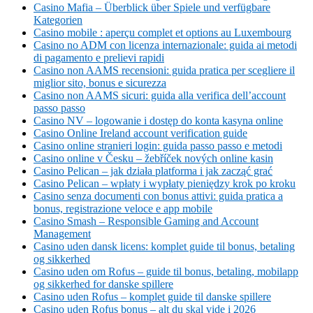
Casino Mafia – Überblick über Spiele und verfügbare
Kategorien
Casino mobile : aperçu complet et options au Luxembourg
Casino no ADM con licenza internazionale: guida ai metodi
di pagamento e prelievi rapidi
Casino non AAMS recensioni: guida pratica per scegliere il
miglior sito, bonus e sicurezza
Casino non AAMS sicuri: guida alla verifica dell’account
passo passo
Casino NV – logowanie i dostęp do konta kasyna online
Casino Online Ireland account verification guide
Casino online stranieri login: guida passo passo e metodi
Casino online v Česku – žebříček nových online kasin
Casino Pelican – jak działa platforma i jak zacząć grać
Casino Pelican – wpłaty i wypłaty pieniędzy krok po kroku
Casino senza documenti con bonus attivi: guida pratica a
bonus, registrazione veloce e app mobile
Casino Smash – Responsible Gaming and Account
Management
Casino uden dansk licens: komplet guide til bonus, betaling
og sikkerhed
Casino uden om Rofus – guide til bonus, betaling, mobilapp
og sikkerhed for danske spillere
Casino uden Rofus – komplet guide til danske spillere
Casino uden Rofus bonus – alt du skal vide i 2026