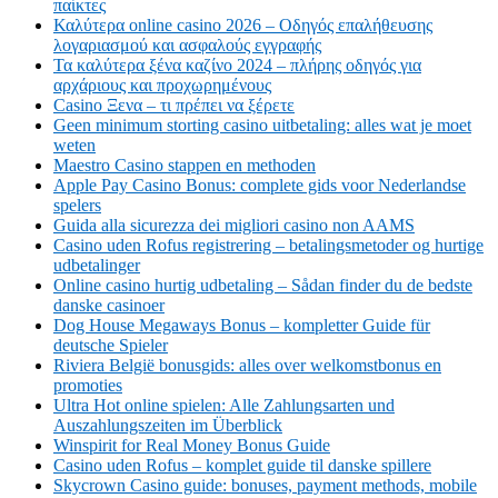
παίκτες
Καλύτερα online casino 2026 – Οδηγός επαλήθευσης
λογαριασμού και ασφαλούς εγγραφής
Τα καλύτερα ξένα καζίνο 2024 – πλήρης οδηγός για
αρχάριους και προχωρημένους
Casino Ξενα – τι πρέπει να ξέρετε
Geen minimum storting casino uitbetaling: alles wat je moet
weten
Maestro Casino stappen en methoden
Apple Pay Casino Bonus: complete gids voor Nederlandse
spelers
Guida alla sicurezza dei migliori casino non AAMS
Casino uden Rofus registrering – betalingsmetoder og hurtige
udbetalinger
Online casino hurtig udbetaling – Sådan finder du de bedste
danske casinoer
Dog House Megaways Bonus – kompletter Guide für
deutsche Spieler
Riviera België bonusgids: alles over welkomstbonus en
promoties
Ultra Hot online spielen: Alle Zahlungsarten und
Auszahlungszeiten im Überblick
Winspirit for Real Money Bonus Guide
Casino uden Rofus – komplet guide til danske spillere
Skycrown Casino guide: bonuses, payment methods, mobile