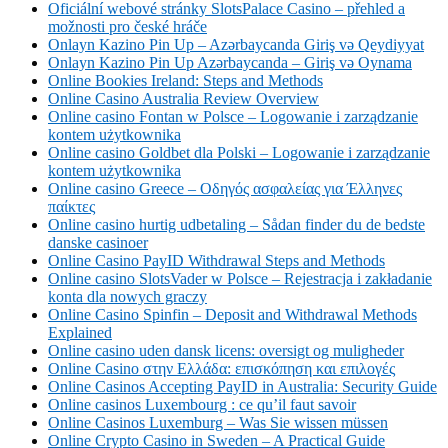
Oficiální webové stránky SlotsPalace Casino – přehled a
možnosti pro české hráče
Onlayn Kazino Pin Up – Azərbaycanda Giriş və Qeydiyyat
Onlayn Kazino Pin Up Azərbaycanda – Giriş və Oynama
Online Bookies Ireland: Steps and Methods
Online Casino Australia Review Overview
Online casino Fontan w Polsce – Logowanie i zarządzanie
kontem użytkownika
Online casino Goldbet dla Polski – Logowanie i zarządzanie
kontem użytkownika
Online casino Greece – Οδηγός ασφαλείας για Έλληνες
παίκτες
Online casino hurtig udbetaling – Sådan finder du de bedste
danske casinoer
Online Casino PayID Withdrawal Steps and Methods
Online casino SlotsVader w Polsce – Rejestracja i zakładanie
konta dla nowych graczy
Online Casino Spinfin – Deposit and Withdrawal Methods
Explained
Online casino uden dansk licens: oversigt og muligheder
Online Casino στην Ελλάδα: επισκόπηση και επιλογές
Online Casinos Accepting PayID in Australia: Security Guide
Online casinos Luxembourg : ce qu’il faut savoir
Online Casinos Luxemburg – Was Sie wissen müssen
Online Crypto Casino in Sweden – A Practical Guide