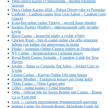
1Win onlayn kazino O‘zbekistonda – hisobni tekshirish
jarayoni
Pinco Online Kazino 2026 – Pulsuz Dövriyyələr və Promolar
Casibom – Casibom casino Yeni Giriş Adresi – Casibom Giriş
Güncel
KolayBet online casino Türkiye – geçerli lisans bilgileri
Казино Риобет (RioBet) – официальный сайт онлайн
клуба
Bizzo Casino – bezpečné platby a rychlé výběry
Chicken Road – Slot di casinò online che offre emozioni
infinite con galline che attraversano la strada
Plinko – kostenlos Online-Casinos spielen in Deutschland
NV Casino – bezpieczeństwo i ochrona graczy
Royal Reels Casino Australia – Complete Guide for New
Players
Jojobet – Bahis ve Casinoda Tek Adres – Jojobet Giriş ve
Üyelik
Lemon Casino – Kasyno Online Oficjalna Strona
Kasino Mostbet – Exkluzivní bonusy pro české hráče
7Slots Casino – 7Slots Casino giriş
22Bet – online kasino v České republice
1Win – Official Site for Sports Betting and Casino – Bonus
Up to ₹100,000
1win — скачать приложение букмекерской конторы
amunra Casino No‑Deposit‑Bonus: Sicherheits‑Guide für