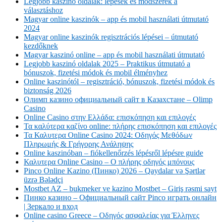
Legjobb kaszinó oldalak: lépések és módszerek a
választáshoz
Magyar online kaszinók – app és mobil használati útmutató
2024
Magyar online kaszinók regisztrációs lépései – útmutató
kezdőknek
Magyar kaszinó online – app és mobil használati útmutató
Legjobb kaszinó oldalak 2025 – Praktikus útmutató a
bónuszok, fizetési módok és mobil élményhez
Online kaszinótól – regisztráció, bónuszok, fizetési módok és
biztonság 2026
Олимп казино официальный сайт в Казахстане – Olimp
Casino
Online Casino στην Ελλάδα: επισκόπηση και επιλογές
Τα καλύτερα καζίνο online: πλήρης επισκόπηση και επιλογές
Τα Καλυτερα Online Casino 2024: Οδηγός Μεθόδων
Πληρωμής & Γρήγορης Ανάληψης
Online kaszinóban – fiókellenőrzés lépésről lépésre guide
Καλυτερα Online Casino – Ο πλήρης οδηγός μπόνους
Pinco Online Kazino (Пинко) 2026 – Qaydalar və Şərtlər
üzrə Bələdçi
Mostbet AZ – bukmeker ve kazino Mostbet – Giriş rəsmi sayt
Пинко казино – Официальный сайт Pinco играть онлайн
| Зеркало и вход
Online casino Greece – Οδηγός ασφαλείας για Έλληνες