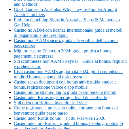
and Methods
Crash Games in Australia: Why They’re Popular Among
Aussie Gamblers
Problem Gambling Signs in Australia: Steps & Methods to
Get Help
Casino no ADM con licenza internazionale: guida ai metodi
di pagamento e prelievi rapidi
Casino non AAMS sicuri: guida alla verifica dell’account
passo passo
Migliori casino Ethereum 2024: guida pratica a bonus,
pagamenti e sicurezza
Siti scommesse non AAMS PayPal – Guida ai bonus, requisiti
e prelievi sicuri
Lista casino non AAMS aggiornata 2024: guida completa ai
migliori bonus, pagamenti e sicurezza
Casino senza documenti con bonus attivi: guida pratica a
bonus, registrazione veloce e app mobile
Casino online stranieri login: guida passo passo e metodi
Casino uden Rofus registrering – hvad du skal vide
Spil uden om Rofus – hvad du skal vide
Come registrarsi a un casino online europeo con bonus di
benvenuto: guida passo passo
Casino uden Rofus bonus – alt du skal vide i 2026
Casino uden om Rofus – guide til bonus, betaling, mobilapp
og sikkerhed for danske spillere