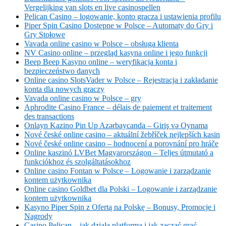
Vergelijking van slots en live casinospellen
Pelican Casino – logowanie, konto gracza i ustawienia profilu
Piper Spin Casino Dostępne w Polsce – Automaty do Gry i
Gry Stołowe
Vavada online casino w Polsce – obsługa klienta
NV Casino online – przegląd kasyna online i jego funkcji
Beep Beep Kasyno online – weryfikacja konta i
bezpieczeństwo danych
Online casino SlotsVader w Polsce – Rejestracja i zakładanie
konta dla nowych graczy
Vavada online casino w Polsce – gry
Aphrodite Casino France – délais de paiement et traitement
des transactions
Onlayn Kazino Pin Up Azərbaycanda – Giriş və Oynama
Nové české online casino – aktuální žebříček nejlepších kasin
Nové české online casino – hodnocení a porovnání pro hráče
Online kaszinó LVBet Magyarországon – Teljes útmutató a
funkciókhoz és szolgáltatásokhoz
Online casino Fontan w Polsce – Logowanie i zarządzanie
kontem użytkownika
Online casino Goldbet dla Polski – Logowanie i zarządzanie
kontem użytkownika
Kasyno Piper Spin z Ofertą na Polskę – Bonusy, Promocje i
Nagrody
Casino Pelican – jak działa platforma i jak zacząć grać