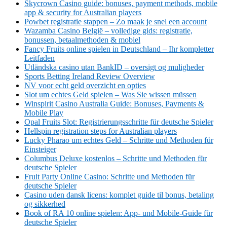
Skycrown Casino guide: bonuses, payment methods, mobile
app & security for Australian players
Powbet registratie stappen – Zo maak je snel een account
Wazamba Casino België – volledige gids: registratie,
bonussen, betaalmethoden & mobiel
Fancy Fruits online spielen in Deutschland – Ihr kompletter
Leitfaden
Utländska casino utan BankID – oversigt og muligheder
Sports Betting Ireland Review Overview
NV voor echt geld overzicht en opties
Slot um echtes Geld spielen – Was Sie wissen müssen
Winspirit Casino Australia Guide: Bonuses, Payments &
Mobile Play
Opal Fruits Slot: Registrierungsschritte für deutsche Spieler
Hellspin registration steps for Australian players
Lucky Pharao um echtes Geld – Schritte und Methoden für
Einsteiger
Columbus Deluxe kostenlos – Schritte und Methoden für
deutsche Spieler
Fruit Party Online Casino: Schritte und Methoden für
deutsche Spieler
Casino uden dansk licens: komplet guide til bonus, betaling
og sikkerhed
Book of RA 10 online spielen: App‑ und Mobile‑Guide für
deutsche Spieler