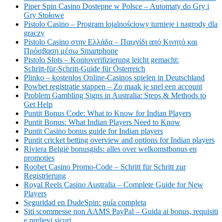
Piper Spin Casino Dostępne w Polsce – Automaty do Gry i
Gry Stołowe
Pistolo Casino – Program lojalnościowy turnieje i nagrody dla
graczy
Pistolo Casino στην Ελλάδα – Παιχνίδι από Κινητό και
Πρόσβαση μέσω Smartphone
Pistolo Slots – Kontoverifizierung leicht gemacht:
Schritt‑für‑Schritt‑Guide für Österreich
Plinko – kostenlos Online-Casinos spielen in Deutschland
Powbet registratie stappen – Zo maak je snel een account
Problem Gambling Signs in Australia: Steps & Methods to
Get Help
Puntit Bonus Code: What to Know for Indian Players
Puntit Bonus: What Indian Players Need to Know
Puntit Casino bonus guide for Indian players
Puntit cricket betting overview and options for Indian players
Riviera België bonusgids: alles over welkomstbonus en
promoties
Roobet Casino Promo-Code – Schritt für Schritt zur
Registrierung
Royal Reels Casino Australia – Complete Guide for New
Players
Seguridad en DudeSpin: guía completa
Siti scommesse non AAMS PayPal – Guida ai bonus, requisiti
e prelievi sicuri