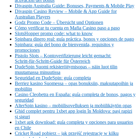
activación del bonus
Divaspin Australia Guide: Bonuses, Payments & Mobile Play
Divaspin Casino Review – Mobile & App Guide for
Australian Players
Godz Promo Code – Übersicht und Optionen
Cómo verificar tu cuenta en Mafia Casino paso a paso
SlotsHopper promo code: what to know
Spinbara dinero real: guía práctica, bonos y opciones de pago
Spinbara: guía del bono de bienvenida, requisitos y
promociones
Pistolo Slots – Kontoverifizierung leicht gemacht:
Schritt‑für‑Schritt‑Guide für Österreich
DudeSpin Suomi rekisteröitymisopas – näin luot tilin
muutamassa minuutissa
Seguridad en DudeSpin: guía completa
Berriez kasino Suomessa – opas bonuksiin, maksutapoihin ja
mobiiliin
Casino Cleobetra en España: guía completa de bonos, pagos y
seguridad
AlterSpin kasino – mobiilisovelluksen ja mobiilikäytön opas
Ghid complet pentru 1xbet app login în Moldova: pași rapizi
și siguri
1xbet apk download: guía completa y opciones para usuarios
en Chile
Cricket Road pobierz – jak przejść rejestrację w kilku