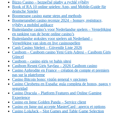
Bizzo Casino – bezpečné platby a rychlé výběry
Book of RA 10 online spielen: App‑ und Mobile‑Guide für
deutsche Spieler
Boomerang casino game steps and methods
Boomerangbet casino recenze 2024 – bonusy, registrace,
výběry a mobilní aplikace
Buitenlandse casino’s voor Nederlandse spelers – Vergelijking
en ranking van de beste online casino’s
Buitenlandse goksites voor spelers uit Nederland –
Vergelijking van slots en live casinospellen
Canlı Casino Siteleri – Güvenilir Liste 2026
Casibom – Casibom casino Yeni Giriş Adresi – Casibom Giriş
Güncel
Casibom – casino giriş ve bahis sitesi
Casibom Resmi Giriş Sayfası – ​2026 Casibom casino
Casino Aphrodite en France – création de compte et premiers
pas sur la plateforme
Casino Bitcoin bono: visión general y opciones
Casino Cleobetra en España: guía completa de bonos, pagos y
seguridad
Casino Dracula – Platform Features and Online Gaming
Experience
Casino en ligne Golden Panda – Service client
Casino en ligne qui accepte MasterCard : aperçu et options
Casino LolaJack – Slot Games and Table Game Selection