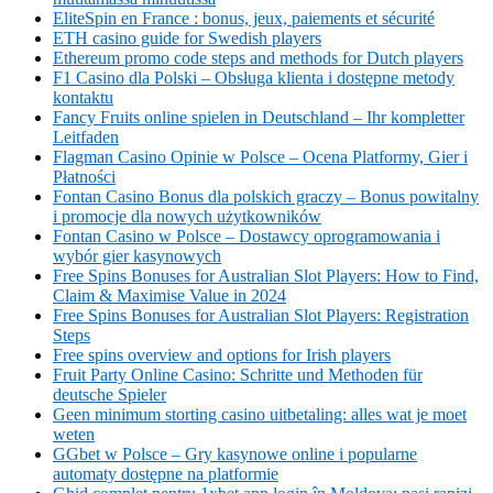
EliteSpin en France : bonus, jeux, paiements et sécurité
ETH casino guide for Swedish players
Ethereum promo code steps and methods for Dutch players
F1 Casino dla Polski – Obsługa klienta i dostępne metody
kontaktu
Fancy Fruits online spielen in Deutschland – Ihr kompletter
Leitfaden
Flagman Casino Opinie w Polsce – Ocena Platformy, Gier i
Płatności
Fontan Casino Bonus dla polskich graczy – Bonus powitalny
i promocje dla nowych użytkowników
Fontan Casino w Polsce – Dostawcy oprogramowania i
wybór gier kasynowych
Free Spins Bonuses for Australian Slot Players: How to Find,
Claim & Maximise Value in 2024
Free Spins Bonuses for Australian Slot Players: Registration
Steps
Free spins overview and options for Irish players
Fruit Party Online Casino: Schritte und Methoden für
deutsche Spieler
Geen minimum storting casino uitbetaling: alles wat je moet
weten
GGbet w Polsce – Gry kasynowe online i popularne
automaty dostępne na platformie