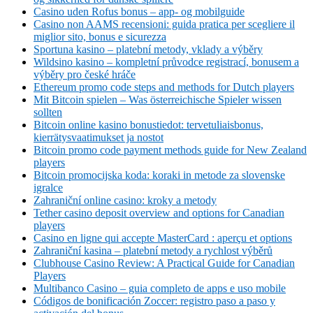
Casino uden Rofus bonus – app‑ og mobilguide
Casino non AAMS recensioni: guida pratica per scegliere il
miglior sito, bonus e sicurezza
Sportuna kasino – platební metody, vklady a výběry
Wildsino kasino – kompletní průvodce registrací, bonusem a
výběry pro české hráče
Ethereum promo code steps and methods for Dutch players
Mit Bitcoin spielen – Was österreichische Spieler wissen
sollten
Bitcoin online kasino bonustiedot: tervetuliaisbonus,
kierrätysvaatimukset ja nostot
Bitcoin promo code payment methods guide for New Zealand
players
Bitcoin promocijska koda: koraki in metode za slovenske
igralce
Zahraniční online casino: kroky a metody
Tether casino deposit overview and options for Canadian
players
Casino en ligne qui accepte MasterCard : aperçu et options
Zahraniční kasina – platební metody a rychlost výběrů
Clubhouse Casino Review: A Practical Guide for Canadian
Players
Multibanco Casino – guia completo de apps e uso mobile
Códigos de bonificación Zoccer: registro paso a paso y