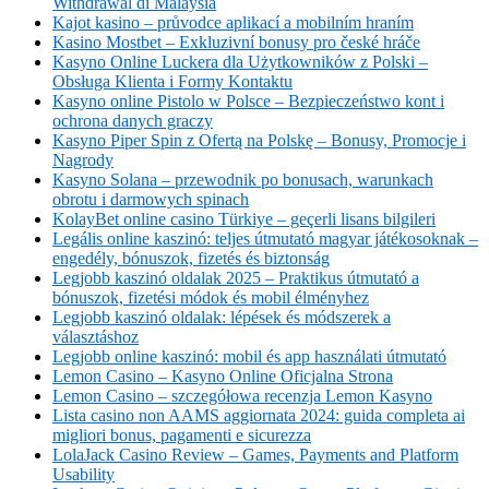
Withdrawal di Malaysia
Kajot kasino – průvodce aplikací a mobilním hraním
Kasino Mostbet – Exkluzivní bonusy pro české hráče
Kasyno Online Luckera dla Użytkowników z Polski –
Obsługa Klienta i Formy Kontaktu
Kasyno online Pistolo w Polsce – Bezpieczeństwo kont i
ochrona danych graczy
Kasyno Piper Spin z Ofertą na Polskę – Bonusy, Promocje i
Nagrody
Kasyno Solana – przewodnik po bonusach, warunkach
obrotu i darmowych spinach
KolayBet online casino Türkiye – geçerli lisans bilgileri
Legális online kaszinó: teljes útmutató magyar játékosoknak –
engedély, bónuszok, fizetés és biztonság
Legjobb kaszinó oldalak 2025 – Praktikus útmutató a
bónuszok, fizetési módok és mobil élményhez
Legjobb kaszinó oldalak: lépések és módszerek a
választáshoz
Legjobb online kaszinó: mobil és app használati útmutató
Lemon Casino – Kasyno Online Oficjalna Strona
Lemon Casino – szczegółowa recenzja Lemon Kasyno
Lista casino non AAMS aggiornata 2024: guida completa ai
migliori bonus, pagamenti e sicurezza
LolaJack Casino Review – Games, Payments and Platform
Usability