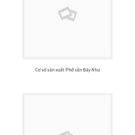
1xBet online casino Türkiye’de – oyun seçenekleri
1xBet Türkiye’de – kayıt ve giriş işlemleri
22Bet – online kasino v České republice
4rabet online – mobile gaming and casino access for
Indian players
Cơ sở sản xuất Phở sắn Bảy Như
7 gear casino account verificatie – zo rond je KYC af
7gear login – Beschikbare betaalmethoden en opname
snelheid
7gear login guide – Quick access, security & bonuses for UK
players