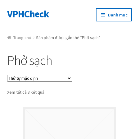
VPHCheck
Đi
Chuyển
Danh mục
đến
đến
Điều
nội
Trang chủ
hướng
dung
Trang chủ
Sản phẩm được gắn thẻ “Phở sạch”
1Win – Official Site for Sports Betting and Casino – Bonus
Up to ₹100,000
Phở sạch
1win — скачать приложение букмекерской конторы
1Win Giriş Türkiye’de Online Casino
Xem tất cả 3 kết quả
1Win onlayn kazino O‘zbekistonda – hisobni tekshirish
jarayoni
1xbet apk download: guía completa y opciones para
usuarios en Chile