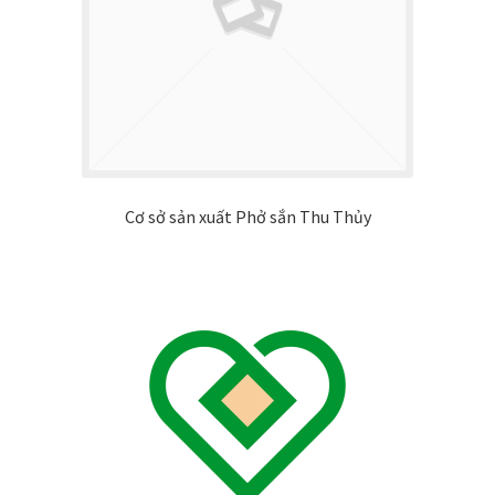
7Slots Casino – 7Slots Casino giriş
7Slots Casino – Bonus ve Promosyonlar
AlterSpin kasino – mobiilisovelluksen ja mobiilikäytön
opas
Cơ sở sản xuất Phở sắn Thu Thủy
amunra Casino No‑Deposit‑Bonus: Sicherheits‑Guide für
deutsche Spieler
Aphrodite Casino en France – guide complet des jeux,
paiements et services
Aphrodite Casino France – délais de paiement et
traitement des transactions