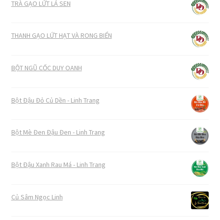
Beep Beep Kasyno online – weryfikacja konta i
TRÀ GẠO LỨT LÁ SEN
bezpieczeństwo danych
THANH GẠO LỨT HẠT VÀ RONG BIỂN
Berriez kasino Suomessa – opas bonuksiin, maksutapoihin
ja mobiiliin
BỘT NGŨ CỐC DUY OANH
Best Online Casinos with Fast Withdrawals in Australia –
App and Mobile Guide
Bột Đậu Đỏ Củ Dền - Linh Trang
Best Online Casinos with Free Spins for Australians: Steps
and Methods
Bột Mè Đen Đậu Đen - Linh Trang
Bet-Match Casino Magyarországon – Mobil Játék
Bột Đậu Xanh Rau Má - Linh Trang
Okostelefonon és Táblagépen
Betify Casino en Ligne | Jouez sur Betify avec 1000 €
Củ Sâm Ngọc Linh
BillyBets Casino spielen: App & Mobile Guide für deutsche